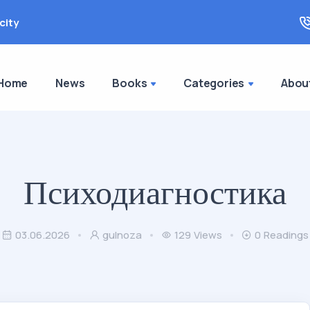
city
Home
News
Books
Categories
Abou
Психодиагностика
03.06.2026
gulnoza
129
Views
0
Readings