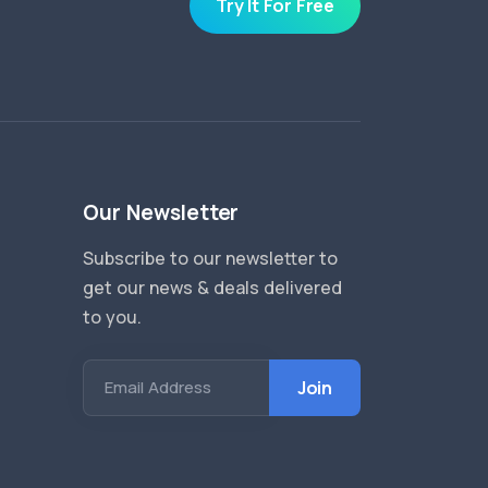
Try It For Free
Our Newsletter
Subscribe to our newsletter to
get our news & deals delivered
to you.
Email Address