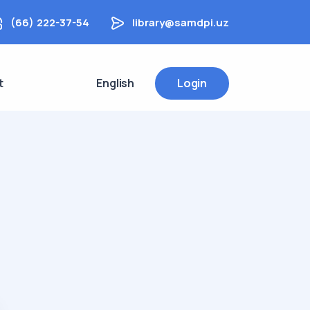
(66) 222-37-54
library@samdpi.uz
t
English
Login