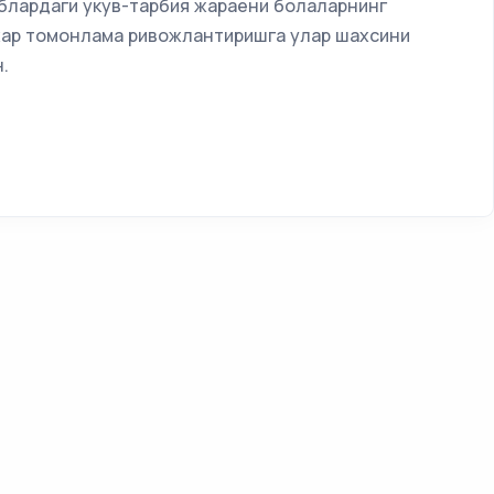
блардаги укув-тарбия жараени болаларнинг
хар томонлама ривожлантиришга улар шахсини
.