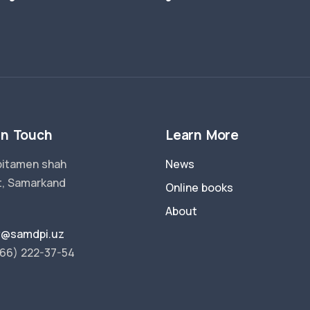
in Touch
Learn More
pitamen shah
News
t, Samarkand
Online books
About
ry@samdpi.uz
66) 222-37-54