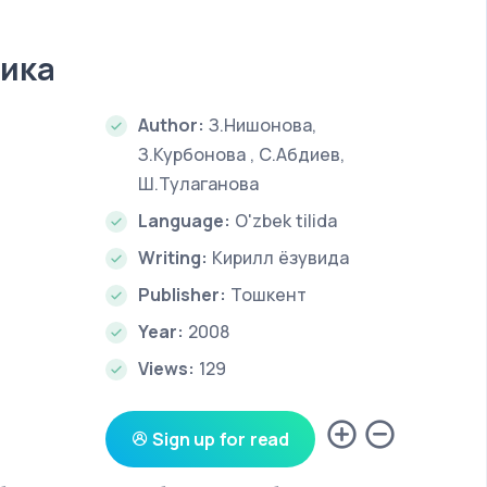
ика
Author:
З.Нишонова,
З.Курбонова , С.Абдиев,
Ш.Тулаганова
Language:
O'zbek tilida
Writing:
Кирилл ёзувида
Publisher:
Тошкент
Year:
2008
Views:
129
Sign up for read