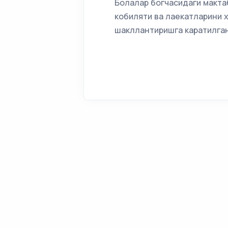
Болалар богчасидаги макта
кобиляти ва лаекатларини 
шакллантиришга каратилган