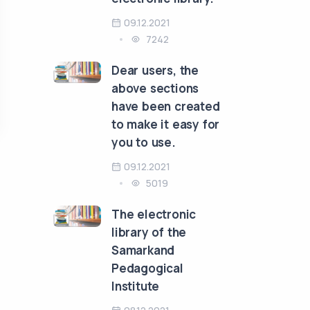
09.12.2021
7242
Dear users, the
above sections
have been created
to make it easy for
you to use.
09.12.2021
5019
The electronic
library of the
Samarkand
Pedagogical
Institute