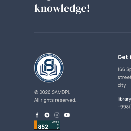
knowledge!
Get 
166 S
stree
city
© 2026 SAMDPI.
libra
All rights reserved.
+998(