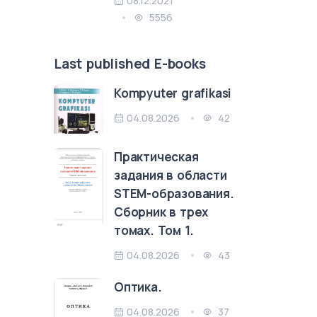
08.12.2021
5556
Last published E-books
Kompyuter grafikasi
04.08.2026
42
Практическая
задания в области
STEM-образования.
Сборник в трех
томах. Том 1.
04.08.2026
43
Оптика.
04.08.2026
37