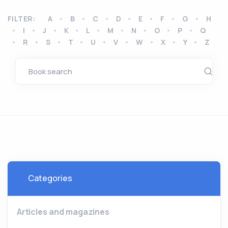
FILTER:
A
B
C
D
E
F
G
H
I
J
K
L
M
N
O
P
Q
R
S
T
U
V
W
X
Y
Z
Categories
Articles and magazines