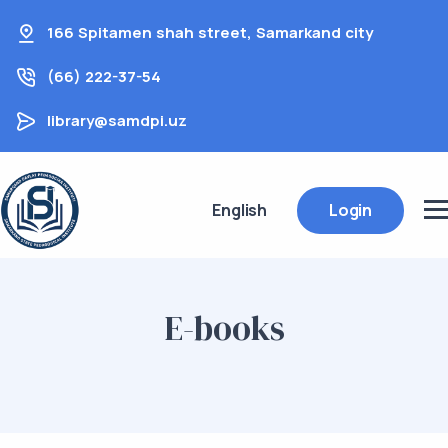
166 Spitamen shah street, Samarkand city
(66) 222-37-54
library@samdpi.uz
English
Login
E-books