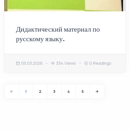
Дидактический материал по
русскому языку.
05.03.2026
334 Views
0 Readings
1
2
3
4
5