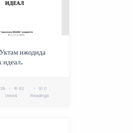
 Уктам ижодида
к идеал.
026
62
0
Views
Readings