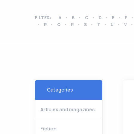
FILTER:
A
B
C
D
E
F
P
Q
R
S
T
U
V
Categories
Articles and magazines
Fiction