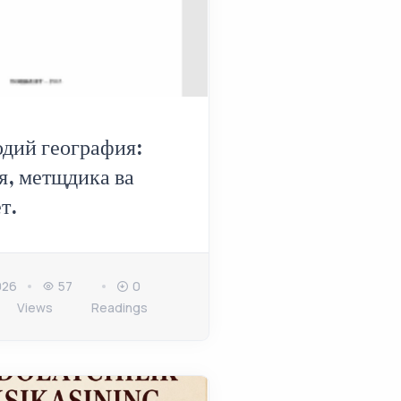
дий география:
я, метщдика ва
т.
026
57
0
Views
Readings