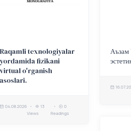
Raqamli texnologiyalar
Аъзам
yordamida fizikani
эстети
virtual o'rganish
asoslari.
16.07.2
04.08.2026
13
0
Views
Readings