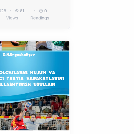
026
81
0
Views
Readings