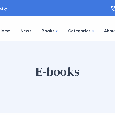
city
Home
News
Books
Categories
Abou
E-books