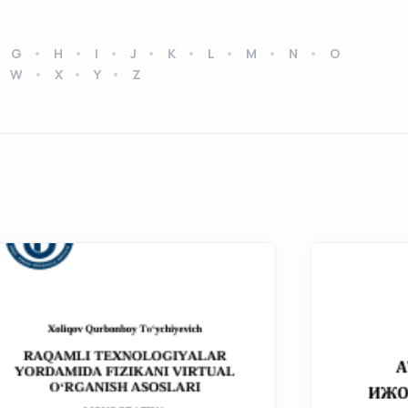
G
H
I
J
K
L
M
N
O
W
X
Y
Z