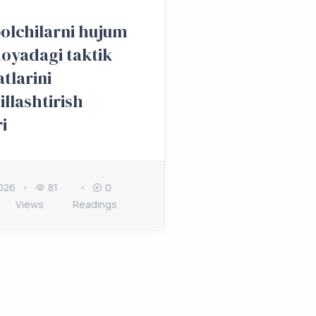
olchilarni hujum
oyadagi taktik
tlarini
llashtirish
ri
026
81
0
Views
Readings