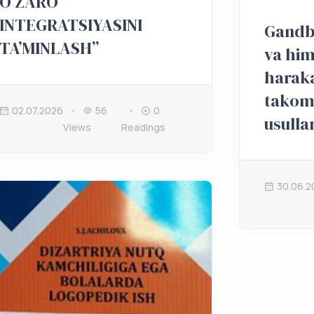
O‘ZARO
INTEGRATSIYASINI
Gandb
TA’MINLASH”
va him
haraka
takomi
02.07.2026
56
0
usulla
Views
Readings
30.06.2