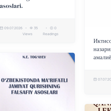
asoslari.
09.07.2026
35
0
Views
Readings
Иктисо
назари
амалиё
07.07.2