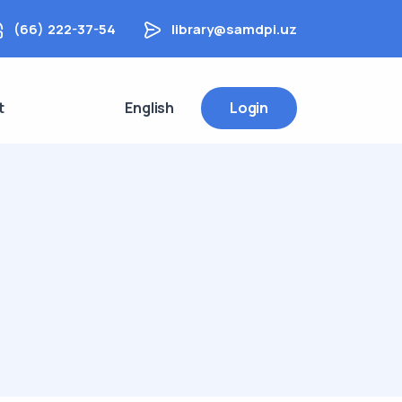
(66) 222-37-54
library@samdpi.uz
t
English
Login