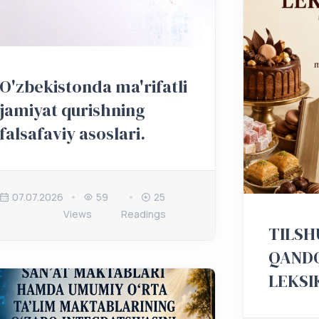
O'zbekistonda ma'rifatli
jamiyat qurishning
falsafaviy asoslari.
07.07.2026
59
25
Views
Readings
TILSH
QAND
LEKSI