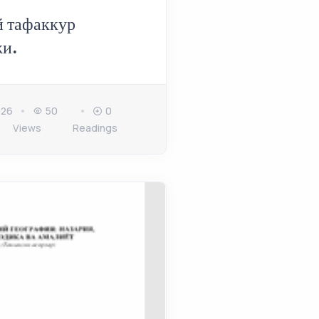
й тафаккур
жи.
026
50
0
Views
Readings